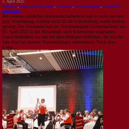
5. April 2025
helferfest
,
kameradschaftsabend
,
Lichtenau
,
Trachtenkapelle
,
wasenhalle
scherzheim
Bei unserem jährlichen Kameradschaftsabend gab es nicht nur eine
gute Verpflegung, sondern auch für die Unterhaltung wurde bestens
gesorgt. Die Vorstandschaft der Trachtenkapelle Lichtenau hatte am
05. April 2025 in die Wasenhalle nach Scherzheim eingeladen.
Damit bedankten wir uns bei allen fleißigen Helferlein, die uns das
Jahr über bei unseren Veranstaltungen unterstützen. Nach dem
Essen…