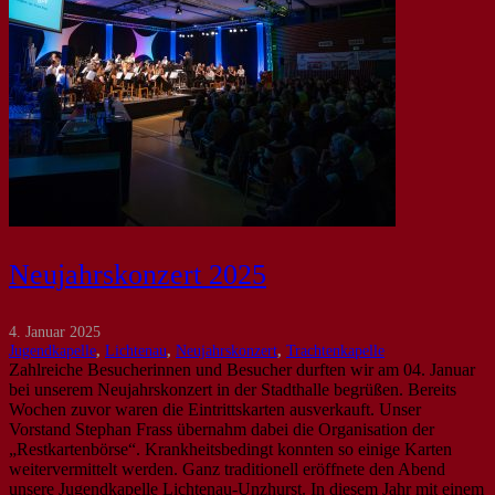
Neujahrskonzert 2025
4. Januar 2025
Jugendkapelle
,
Lichtenau
,
Neujahrskonzert
,
Trachtenkapelle
Zahlreiche Besucherinnen und Besucher durften wir am 04. Januar
bei unserem Neujahrskonzert in der Stadthalle begrüßen. Bereits
Wochen zuvor waren die Eintrittskarten ausverkauft. Unser
Vorstand Stephan Frass übernahm dabei die Organisation der
„Restkartenbörse“. Krankheitsbedingt konnten so einige Karten
weitervermittelt werden. Ganz traditionell eröffnete den Abend
unsere Jugendkapelle Lichtenau-Unzhurst. In diesem Jahr mit einem