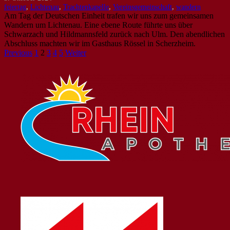
feiertag
,
Lichtenau
,
Trachtenkapelle
,
Vereinsgemeinschaft
,
wandern
Am Tag der Deutschen Einheit trafen wir uns zum gemeinsamen
Wandern um Lichtenau. Eine ebene Route führte uns über
Schwarzach und Hildmannsfeld zurück nach Ulm. Den abendlichen
Abschluss machten wir im Gasthaus Rössel in Scherzheim.
Previous
1
2
3
4
5
Weiter