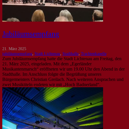
Jubiläumsempfang
21. März 2025
jubiläumsempfang
,
Stadt Lichtenau
,
Stadthalle
,
Trachtenkapelle
Zum Jubiläumsempfang hatte die Stadt Lichtenau am Freitag, den
21. März 2025, eingeladen. Mit dem „Egerländer
Musikantenmarsch“ eröffneten wir um 19.00 Uhr den Abend in der
Stadthalle. Im Anschluss folgte die Begrüßung unseres
Bürgermeisters Christian Greilach. Nach weiteren Ansprachen und
zwei Musiktiteln endeten wir mit „Hoch Badnerland“.