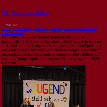
01. Mai Gamshurst
1. Mai 2025
1. Mai
,
Frühschoppen
,
Gamshurst
,
Lichtenau
,
Musikverein Gamshurst
,
Trachtenkapelle
Den Auftakt zu unserer Sommersaison machten wir am
traditionellen 1. Mai Fest in Gamshurst. Der Musikverein hatte uns
ab 11:30 Uhr in die Lange Straße eingeladen. Mit dem Egerländer
Muskantenmarsch eröffneten wir den Frühschoppen bei strahlend
blauem Himmel. Es folgten unter anderem die Titel „Hello Dolly“
und die „Trompetenpolka“ aus unserem Konzertprogramm 2025.
Nicht nur…