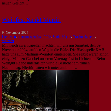
neuen Gesicht…
Weinfest Sankt Martin
9. November 2024
Lichtenau
,
martinusweinfest
,
Pfalz
,
Sankt Martin
,
Trachtenkapelle
,
Weinfest
Mit gleich zwei Kapellen machten wir uns am Samstag, den 09.
November 2024, auf den Weg in die Pfalz. Die Blaskapelle KAB
hatte uns zum Martinus-Weinfest eingeladen. Sie selbst waren schon
einige Male zu Gast bei unserem Vatertagsfest in Lichtenau. Beim
Weingut Raabe unterhielten wir die Besucher am frühen
Nachmittag. Hierfür hatten wir unter anderem…