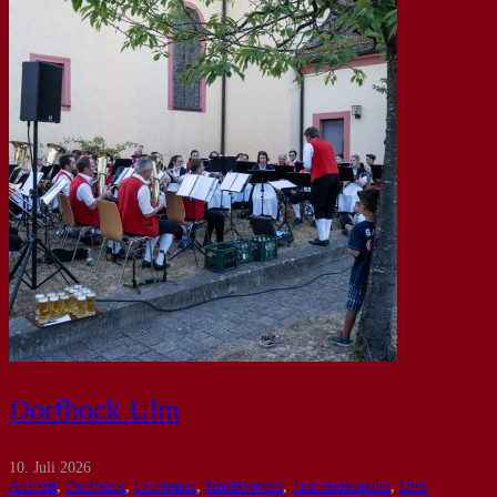
Dorfhock Ulm
10. Juli 2026
Auftritt
,
Dorfhock
,
Lichtenau
,
Musikverein
,
Trachtenkapelle
,
Ulm