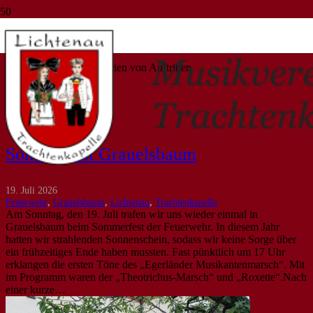
Auftritte
Berichte und Bildergalerien von Auftritten
Start
Auftritte
Sommerfest Grauelsbaum
19. Juli 2026
Feuerwehr
,
Grauelsbaum
,
Lichtenau
,
Trachtenkapelle
Am Sonntag, den 19. Juli trafen wir uns wieder einmal in
Grauelsbaum beim Sommerfest der Feuerwehr. In diesem Jahr
hatten wir strahlenden Sonnenschein, sodass wir keine Sorge über
ein frühzeitiges Ende haben mussten. Fast pünktlich um 17 Uhr
erklangen die ersten Töne des „Egerländer Musikantenmarsch“. Mit
im Programm waren der „Theotrichus-Marsch“ und „Roxette“.Nach
einer kurze…