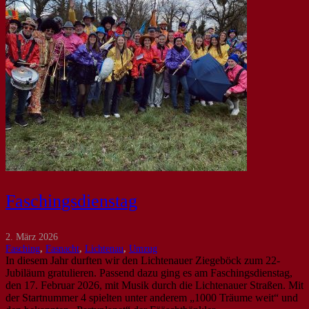
Faschingsdienstag
2. März 2026
Fasching
,
Fasnacht
,
Lichtenau
,
Umzug
In diesem Jahr durften wir den Lichtenauer Ziegeböck zum 22-
Jubiläum gratulieren. Passend dazu ging es am Faschingsdienstag,
den 17. Februar 2026, mit Musik durch die Lichtenauer Straßen. Mit
der Startnummer 4 spielten unter anderem „1000 Träume weit“ und