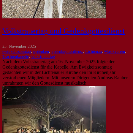
Volkstrauertag und Gedenkgottesdienst
23. November 2025
ewigkeitssonntag
,
gedenken
,
gedenkgottesdienst
,
Lichtenau
,
Musikverein
,
Trachtenkapelle
,
volkstrauertag
Nach dem Volkstrauertag am 16. November 2025 folgte der
Gedenkgottesdienst für die Kapelle. Am Ewigkeitssonntag
gedachten wir in der Lichtenauer Kirche den im Kirchenjahr
verstorbenen Mitgliedern. Mit unserem Dirigenten Andreas Rauber
umrahmten wir den Gottesdienst musikalisch.