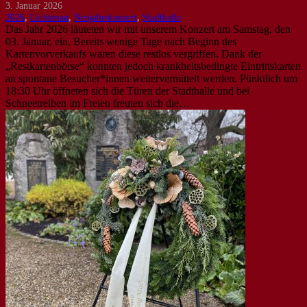
3. Januar 2026
2026
,
Lichtenau
,
Neujahrskonzert
,
Stadthalle
Das Jahr 2026 läuteten wir mit unserem Konzert am Samstag, den
03. Januar, ein. Bereits wenige Tage nach Beginn des
Kartenvorverkaufs waren diese restlos vergriffen. Dank der
„Restkartenbörse“ konnten jedoch krankheitsbedingte Eintrittskarten
an spontane Besucher*innen weitervermittelt werden. Pünktlich um
18:30 Uhr öffneten sich die Türen der Stadthalle und bei
Schneetreiben im Freien freuten sich die…