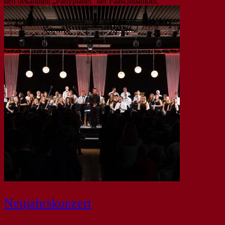
den bekannten „Partyplanet“ der Fääschtbänkler.
Neujahrskonzert