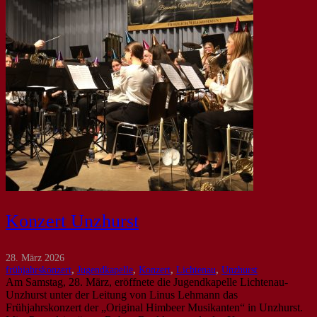
Konzert Unzhurst
28. März 2026
frühjahrskonzert
,
Jugendkapelle
,
Konzert
,
Lichtenau
,
Unzhurst
Am Samstag, 28. März, eröffnete die Jugendkapelle Lichtenau-
Unzhurst unter der Leitung von Linus Lehmann das
Frühjahrskonzert der „Original Himbeer Musikanten“ in Unzhurst.