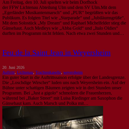
Am Freitag, den 10. Juli spielten wir beim Dorfhock
der FFW Lichtenau Abteilung Ulm und dem SV Ulm.Mit dem
„Egerländer Musikantenmarsch“ und „PUR“ begrüßten wir das
Publikum. Es folgten Titel wie „Starparade“ und „Jubiläumsgrüße“.
Mit dem Solostück „My Dream“ und Raphael Michelfelder stieg die
Gänsehaut. Auch Medleys wie „Abba Gold“ und „Italo Oldies“
durften im Programm nicht fehlen. Nach etwa zwei Stunden und…
Feu de la Saint Jean in Weyersheim
20. Juni 2026
Auftritt
,
Lichtenau
,
Trachtenkapelle
,
weyersheim
Ein guter Start in die Auftrittssaison erfolgte über der Landesgrenze.
Die „Loschdige Wirscher“ luden uns nach Weyersheim ein. Auf der
Bühne unter schattigen Bäumen zeigten wir in drei Stunden unser
Programm. Bei „Just a gigolo“ schmolzen die Frauenherzen,
während bei „Baker Street“ mit Luisa Riedinger am Saxophon die
Gänsehaut kam. Auch Marsch und Polka mit…