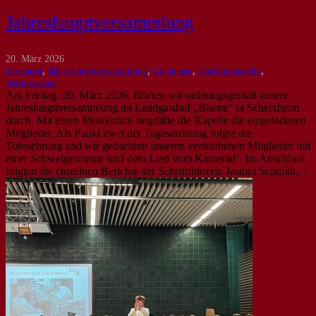
Jahreshauptversammlung
20. März 2026
ehrenamt
,
Jahreshauptversammlung
,
Lichtenau
,
Trachtenkapelle
,
Vereinsarbeit
Am Freitag, 20. März 2026, führten wir ordnungsgemäß unsere
Jahreshauptversammlung im Landgasthof „Blume“ in Scherzheim
durch. Mit einen Musikstück begrüßte die Kapelle die eingeladenen
Mitglieder. Als Punkt zwei der Tagesordnung folgte die
Totenehrung und wir gedachten unseren verstorbenen Mitglieder mit
einer Schweigeminute und dem Lied vom Kamerad‘. Im Anschluss
folgten die einzelnen Berichte der Schriftführerin Jasmin Schmidt,…