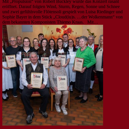
Mit „Propulsion“ von Robert Buckley wurde das Konzert rasant
eröffnet. Darauf folgten Wind, Sturm, Regen, Sonne und Schnee
und zwei gefühlsvolle Flötensoli gespielt von Luisa Riedinger und
Sophie Bayer in dem Stück „Cloud(iu)s. …der Wolkenmann“ von
dem bekannten Komponisten Thiemo Kraas. Mit…