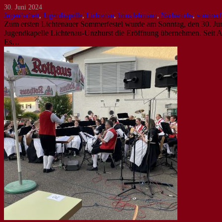
30. Juni 2024
Jugendarbeit
,
Jugendkapelle
,
Lichtenau
,
linus lehmann
,
Nachwuchs
,
sommerfe
Zum ersten Lichtenauer Sommerfestel wurde am Sonntag, den 30. Juni
Jugendkapelle Lichtenau-Unzhurst die Eröffnung übernehmen. Seit Apri
Es…