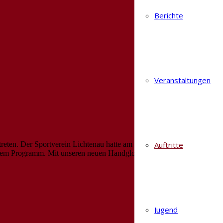
Berichte
Veranstaltungen
Auftritte
treten. Der Sportverein Lichtenau hatte am Wochenende zum
 dem Programm. Mit unseren neuen Handglocken bei der
Jugend