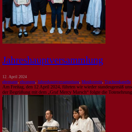
Jahreshauptversammlung
12. April 2024
ehrenamt
,
ehrungen
,
Jahreshauptversammlung
,
Musikverein
,
Trachtenkapelle
Am Freitag, den 12 April 2024, führten wir wieder standesgemäß un
der Begrüßung mit dem „Graf Mercy Marsch“ folgte die Totenehrun