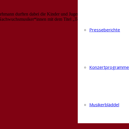
Lehmann durften dabei die Kinder und Jugendlichen unserer
 Nachwuchsmusiker*innen mit dem Titel „Total Eclipse oft he heart“.
Presseberichte
Konzertprogramme
Musikerbläddel