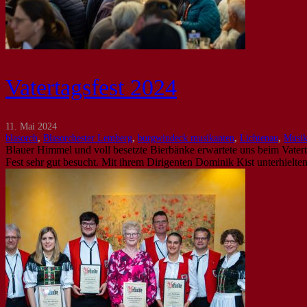
Vatertagsfest 2024
11. Mai 2024
blasorch
,
Blasorchester Lemberg
,
burgwindeck musikanten
,
Lichtenau
,
Musik
Blauer Himmel und voll besetzte Bierbänke erwartete uns beim Vater
Fest sehr gut besucht. Mit ihrem Dirigenten Dominik Kist unterhielte