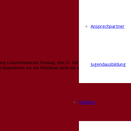
Ansprechpartner
ilung Grauelsbaum am Sonntag, den 21. Juli 2024, eingeladen. Mit
Jugendausbildung
begeisterten wir das Publikum nicht nur im ersten Teil.…
Medien