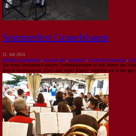
Sommerfest Grauelsbaum
21. Juli 2024
abteilung grauelsbaum
,
am alten fahr
,
Baggersee
,
Freiwillige Feuerwehr
,
Gra
Ein fester Bestandteil unseres Terminkalenders ist seit Jahren das S
dem Konzertmarsch „Ein Land voller Klang“ starteten wir in das gut