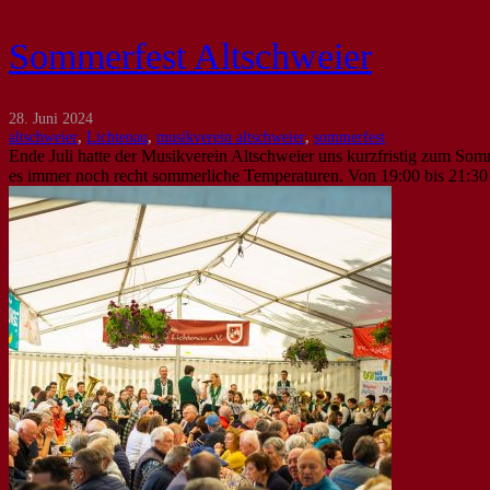
Sommerfest Altschweier
28. Juni 2024
altschweier
,
Lichtenau
,
musikverein altschweier
,
sommerfest
Ende Juli hatte der Musikverein Altschweier uns kurzfristig zum Som
es immer noch recht sommerliche Temperaturen. Von 19:00 bis 21:30 U