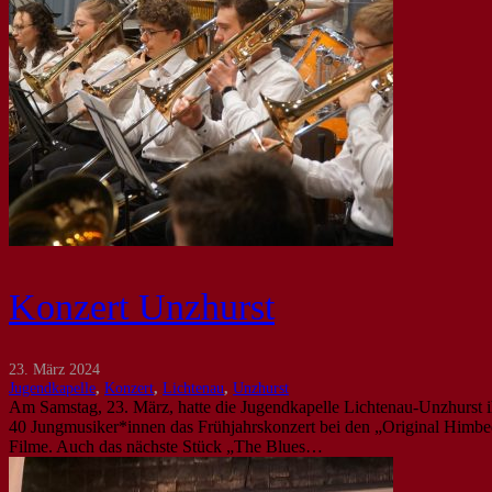
Konzert Unzhurst
23. März 2024
Jugendkapelle
,
Konzert
,
Lichtenau
,
Unzhurst
Am Samstag, 23. März, hatte die Jugendkapelle Lichtenau-Unzhurst ih
40 Jungmusiker*innen das Frühjahrskonzert bei den „Original Himbe
Filme. Auch das nächste Stück „The Blues…