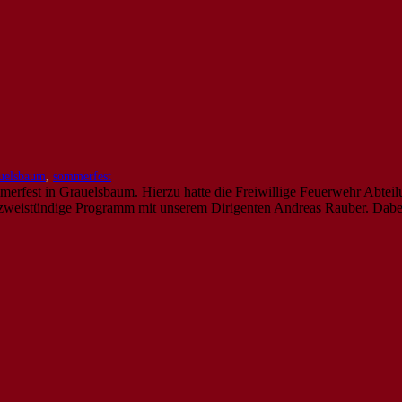
uelsbaum
,
sommerfest
ommerfest in Grauelsbaum. Hierzu hatte die Freiwillige Feuerwehr Abte
 zweistündige Programm mit unserem Dirigenten Andreas Rauber. Dabei 