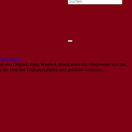
,
Vatertagsfest
 mit den Original Burg-Windeck-Musikanten aus Ottersweier war das
r die üblichen Grillspezialitäten und gekühlte Getränke.…