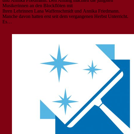
und Annika Friedmann. Den Anfang machten die jüngsten
Musikerinnen an den Blockflöten mit
Ihren Lehrinnen Lana Waffenschmidt und Annika Friedmann.
Manche davon hatten erst seit dem vergangenen Herbst Unterricht.
Es…