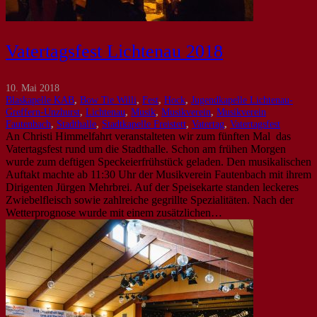
Vatertagsfest Lichtenau 2018
10. Mai 2018
Blaskapelle KAB
,
Bow Tie Willi
,
Fest
,
Hock
,
Jugendkapelle Lichtenau-
Greffern-Unzhurst
,
Lichtenau
,
Musik
,
Musikverein
,
Musikverein
Fautenbach
,
Stadthalle
,
Stadtkapelle Freistett
,
Vatertag
,
Vatertagsfest
An Christi Himmelfahrt veranstalteten wir zum fünften Mal das
Vatertagsfest rund um die Stadthalle. Schon am frühen Morgen
wurde zum deftigen Speckeierfrühstück geladen. Den musikalischen
Auftakt machte ab 11:30 Uhr der Musikverein Fautenbach mit ihrem
Dirigenten Jürgen Mehrbrei. Auf der Speisekarte standen leckeres
Zwiebelfleisch sowie zahlreiche gegrillte Spezialitäten. Nach der
Wetterprognose wurde mit einem zusätzlichen…