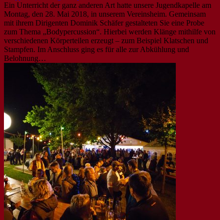
Ein Unterricht der ganz anderen Art hatte unsere Jugendkapelle am
Montag, den 28. Mai 2018, in unserem Vereinsheim. Gemeinsam
mit ihrem Dirigenten Dominik Schäfer gestalteten Sie eine Probe
zum Thema „Bodypercussion“. Hierbei werden Klänge mithilfe von
verschiedenen Körperteilen erzeugt – zum Beispiel Klatschen und
Stampfen. Im Anschluss ging es für alle zur Abkühlung und
Belohnung…