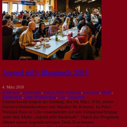
Jugend trifft Blasmusik 2018
4. März 2018
Bläserkasse
,
Instrumente
,
Jugend trifft Blasmusik
,
Lichtenau
,
Musik
,
Musikverein
,
Pater-Wieland-Haus
,
Ulm
,
Vorspielen
Eindrucksvoll zeigten am Sonntag, den 04. März 2018, unsere
Nachwuchsmusikerinnen und Musiker Ihr Können. Im Pater-
Wieland-Haus in Ulm veranstalteten wir den Vorspielnachmittag
unter dem Motto „Jugend trifft Blasmusik“. Durch das Programm
führten unsere Jugendleiterinnen Delia Ruschmann