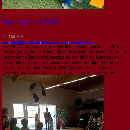
Vatertagsfest 2026
14. Mai 2026
Fest
,
Lichtenau
,
Musik
,
Trachtenkapelle
,
Vatertagsfest
Am 14. Mai luden wir zum alljährlichen Vatertagsfest ein. Zum
Festbeginn spielte die Trachtenkapelle Gutach auf unserer Bühne. In
ihrer schönen Tracht präsentierten sie sich über die Mittagszeit –
passend dazu wurden die Gäste von unseren fleißigen Helfern mit
Essen und Getränken versorgt. Mit Flammkuchen aus dem
Holzofen und Zwiebelfleisch mit Pommes wurde der Hunger…