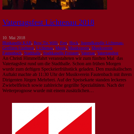
Vatertagsfest Lichtenau 2018
10. Mai 2018
Blaskapelle KAB
,
Bow Tie Willi
,
Fest
,
Hock
,
Jugendkapelle Lichtenau-
Greffern-Unzhurst
,
Lichtenau
,
Musik
,
Musikverein
,
Musikverein
Fautenbach
,
Stadthalle
,
Stadtkapelle Freistett
,
Vatertag
,
Vatertagsfest
An Christi Himmelfahrt veranstalteten wir zum fünften Mal das
Vatertagsfest rund um die Stadthalle. Schon am frühen Morgen
wurde zum deftigen Speckeierfrühstück geladen. Den musikalischen
Auftakt machte ab 11:30 Uhr der Musikverein Fautenbach mit ihrem
Dirigenten Jürgen Mehrbrei. Auf der Speisekarte standen leckeres
Zwiebelfleisch sowie zahlreiche gegrillte Spezialitäten. Nach der
Wetterprognose wurde mit einem zusätzlichen…