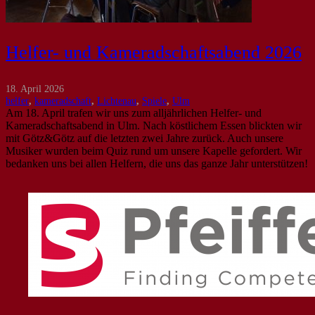
Helfer- und Kameradschaftsabend 2026
18. April 2026
helfer
,
kameradschaft
,
Lichtenau
,
Spiele
,
Ulm
Am 18. April trafen wir uns zum alljährlichen Helfer- und
Kameradschaftsabend in Ulm. Nach köstlichem Essen blickten wir
mit Götz&Götz auf die letzten zwei Jahre zurück. Auch unsere
Musiker wurden beim Quiz rund um unsere Kapelle gefordert. Wir
bedanken uns bei allen Helfern, die uns das ganze Jahr unterstützen!