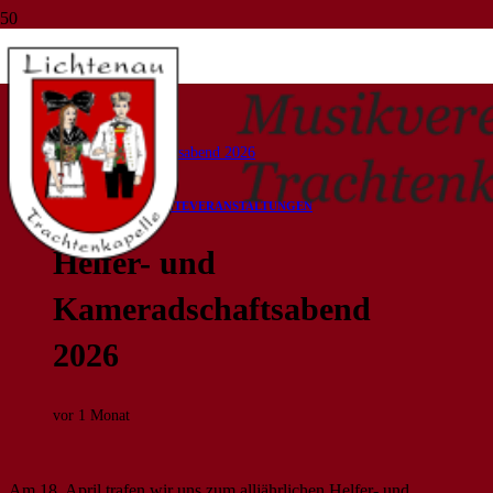
Blog
Start
Allgemein
Helfer- und Kameradschaftsabend 2026
ALLGEMEIN
BERICHTE
VERANSTALTUNGEN
Helfer- und
Kameradschaftsabend
2026
vor 1 Monat
Am 18. April trafen wir uns zum alljährlichen Helfer- und