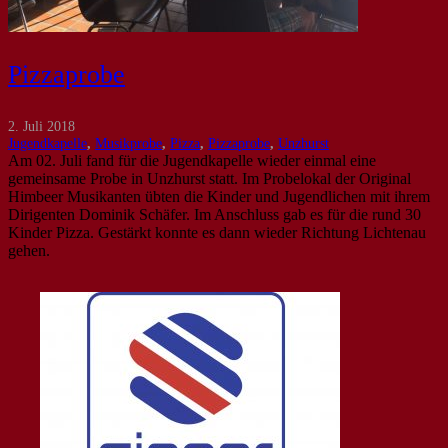
Pizzaprobe
2. Juli 2018
Jugendkapelle
,
Musikprobe
,
Pizza
,
Pizzaprobe
,
Unzhurst
Am 02. Juli fand für die Jugendkapelle wieder einmal eine
gemeinsame Probe in Unzhurst statt. Im Probelokal der Original
Himbeer Musikanten übten die Kinder und Jugendlichen mit ihrem
Dirigenten Dominik Schäfer. Im Anschluss gab es für die rund 30
Kinder Pizza. Gestärkt konnte es dann wieder Richtung Lichtenau
gehen.