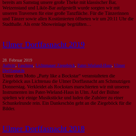
bereits am Samstag unsere große Theke mit klassischer Bar,
Weizenstand und Likör-Bar aufgestellt wurde sorgten wir mit
unseren Traversen für eine große Tanzfläche. Für die Tänzerinnen
und Tänzer sowie allen Kostümierten öffneten wir um 20:11 Uhr die
Stadthalle. Als erste Showeinlage begrüßten…
Ulmer Dorffasnacht 2019
28. Februar 2019
Auftritt
,
Fasching
,
Lichtenauer Ziegeböck
,
Pater-Wieland-Haus
,
Ulmer
Dorffasnacht
Unter dem Motto „Party like a Bockstar“ veranstalteten die
Ziegeböck aus Lichtenau die Ulmer Dorffasnacht am Schmutzigen
Donnerstag. Verkleidet als Rockstars marschierten wir mit unseren
Instrumenten ins Pater-Wieland-Haus in Ulm. Auf der Bühne
spielten wir einige Musikstücke und luden die Zuhörer zu einer
Schunkelrunde rein. Ein Dankeschön geht an die Ziegeböck für die
Bilder.
Ulmer Dorffasnacht 2018