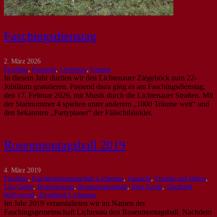
Faschingsdienstag
2. März 2026
Fasching
,
Fasnacht
,
Lichtenau
,
Umzug
In diesem Jahr durften wir den Lichtenauer Ziegeböck zum 22-
Jubiläum gratulieren. Passend dazu ging es am Faschingsdienstag,
den 17. Februar 2026, mit Musik durch die Lichtenauer Straßen. Mit
der Startnummer 4 spielten unter anderem „1000 Träume weit“ und
den bekannten „Partyplanet“ der Fääschtbänkler.
Rosenmontagsball 2019
4. März 2019
Fasching
,
Faschingsgemeinschaft Lichtenau
,
Fasnacht
,
Friends and Dance
,
Lila Garde
,
Rosenmontag
,
Rosenmontagsball
,
Rote Garde
,
Tanzband
Hollywood
,
Ziegeböck Lichtenau
Im Jahr 2019 veranstalteten wir im Namen der
Faschingsgemeinschaft Lichtenau den Rosenmontagsball. Nachdem