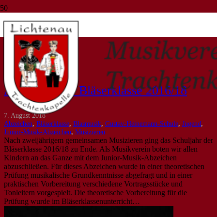
Blasmusik
Start
Blasmusik
Abschluss der Bläserklasse 2016/18
7. August 2018
Abzeichen
,
Bläserklasse
,
Blasmusik
,
Gustav-Heinemann-Schule
,
Jugend
,
Junior-Musik-Abzeichen
,
Musizieren
Nach zweijährigem gemeinsamen Musizieren ging das Schuljahr der
Bläserklasse 2016/18 zu Ende. Als Musikverein boten wir allen
Kindern an das Ganze mit dem Junior-Musik-Abzeichen
abzuschließen. Für dieses Abzeichen wurde in einer theoretischen
Prüfung musikalische Grundkenntnisse abgefragt und in einer
praktischen Vorbereitung verschiedene Vortragsstücke und
Tonleitern vorgespielt. Die theoretische Vorbereitung für die
Prüfung wurde im Bläserklassenunterricht…