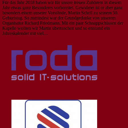
Für das Jahr 2018 haben wir für unsere treuen Zuhörern in diesem
Jahr etwas ganz Besonderes vorbereitet. Gewidmet ist er aber ganz
besonders einem unserer Vorstände, Martin Schell zu seinem 50.
Geburtstag. So zumindest war der Grundgedanke von unserem
Organisator Richard Friedmann. Mit ein paar Schnappschüssen der
Kapelle wollten wir Martin überraschen und so entstand ein
Jahreskalender mit viel…