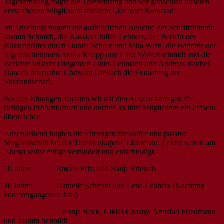
Tagesordnung folgte die Totenehrung und wir gedachten unseren
verstorbenen Mitgliedern mit dem Lied vom Kamerad‘.
Im Anschluss folgten die ausführlichen Berichte der Schriftführerin
Jasmin Schmidt, des Kassiers Julian Lebherz, der Bericht der
Kassenprüfer durch Daniel Schulz und Mira Welti, die Berichte der
Jugendleiterinnen Anika Knapp und Lana Waffenschmidt und die
Berichte unserer Dirigenten Linus Lehmann und Andreas Rauber.
Danach übernahm Christian Greilach die Entlastung der
Vorstandschaft.
Bei den Ehrungen starteten wir mit den Auszeichnungen für
fleißigen Probenbesuch und durften so fünf Mitgliedern ein Präsent
überreichen.
Anschließend folgten die Ehrungen für aktive und passive
Mitgliedschaft bei der Trachtenkapelle Lichtenau. Leider waren am
Abend selbst einige verhindert und entschuldigt.
10 Jahre: Emélie Fritz und Sonja Frietsch
20 Jahre: Danielle Schmidt und Lena Lebherz (Nachtrag
vom vergangenen Jahr)
Ronja Reck, Niklas Czasny, Annabel Friedmann
und Jasmin Schmidt