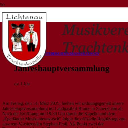
Blog
Start
Allgemein
Jahreshauptversammlung
ALLGEMEIN
AUFTRITTE
BERICHTE
VERANSTALTUNGEN
Jahreshauptversammlung
vor 1 Jahr
Am Freitag, den 14. März 2025, hielten wir ordnungsgemäß unsere
Jahreshauptversammlung im Landgasthof Blume in Scherzheim ab.
Nach der Eröffnung um 19:30 Uhr durch die Kapelle und dem
„Egerländer Musikantenmarsch“ folgte die offizielle Begrüßung von
unserem Vorsitzenden Stephan Fraß. Als Punkt zwei der