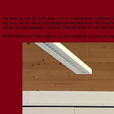
Am Samstag, den 18. April ging es für die Jugendkapelle Lichtena
Jury zwei Stücke aus dem Konzertprogramm präsentiert. Mit Cloud
erhielte die Jugendkapelle Lichtenau-Unzhurst stolze 95 von 100 Pu
Weitere Bilder und Videos gibt es auf dem Instagram-Account der Ju