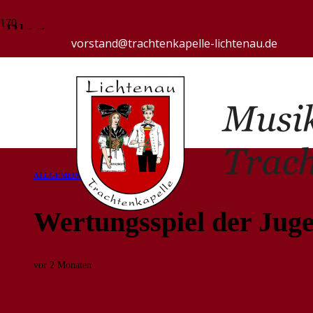
Blog
vorstand@trachtenkapelle-lichtenau.de
Start
Allgemein
Wertungsspiel der Jugendkapelle
ALLGEMEIN
BERICHTE
JUGEND
Wertungsspiel der Jug
vor 2 Monaten