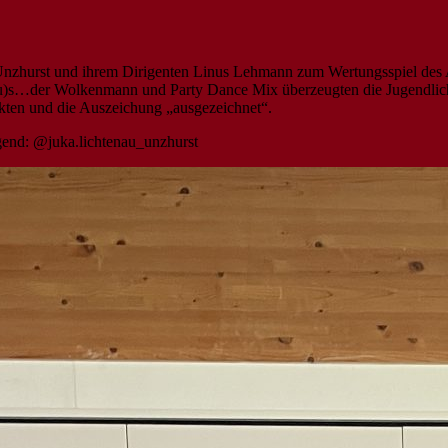
u-Unzhurst und ihrem Dirigenten Linus Lehmann zum Wertungsspiel d
(iu)s…der Wolkenmann und Party Dance Mix überzeugten die Jugendli
nkten und die Auszeichung „ausgezeichnet“.
gend: @juka.lichtenau_unzhurst