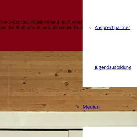
es Acher-Renchtal-Musikverband. Im Gymnasium Achern wurde der
Ansprechpartner
chen das Publikum. Im anschließenden Rückmeldungsgespräch
Jugendausbildung
Medien