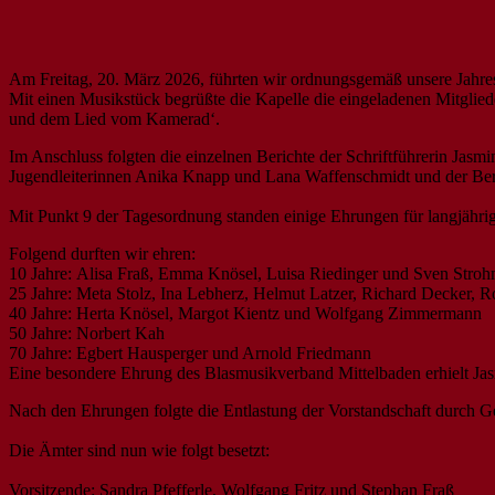
Am Freitag, 20. März 2026, führten wir ordnungsgemäß unsere Jah
Mit einen Musikstück begrüßte die Kapelle die eingeladenen Mitglie
und dem Lied vom Kamerad‘.
Im Anschluss folgten die einzelnen Berichte der Schriftführerin Jasmi
Jugendleiterinnen Anika Knapp und Lana Waffenschmidt und der Beri
Mit Punkt 9 der Tagesordnung standen einige Ehrungen für langjährig
Folgend durften wir ehren:
10 Jahre: Alisa Fraß, Emma Knösel, Luisa Riedinger und Sven Stroh
25 Jahre: Meta Stolz, Ina Lebherz, Helmut Latzer, Richard Decker, 
40 Jahre: Herta Knösel, Margot Kientz und Wolfgang Zimmermann
50 Jahre: Norbert Kah
70 Jahre: Egbert Hausperger und Arnold Friedmann
Eine besondere Ehrung des Blasmusikverband Mittelbaden erhielt Jasm
Nach den Ehrungen folgte die Entlastung der Vorstandschaft durch 
Die Ämter sind nun wie folgt besetzt:
Vorsitzende: Sandra Pfefferle, Wolfgang Fritz und Stephan Fraß