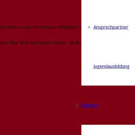
Ansprechpartner
edachten unseren verstorbenen Mitglieder mit einer Schweigeminute
urch Mira Welti und Daniel Schulz , die Berichte der
Jugendausbildung
Medien