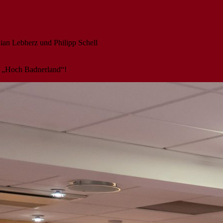
lian Lebherz und Philipp Schell
it „Hoch Badnerland“!