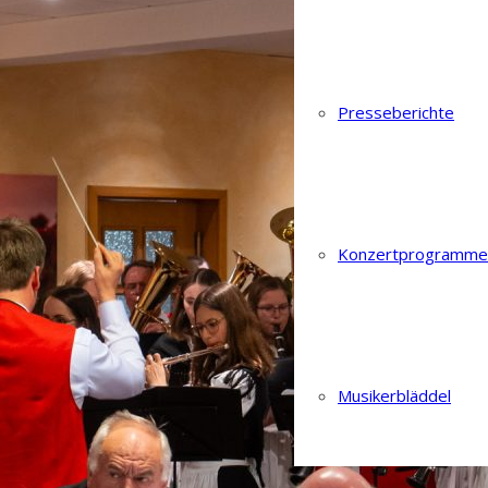
Presseberichte
Konzertprogramme
Musikerbläddel