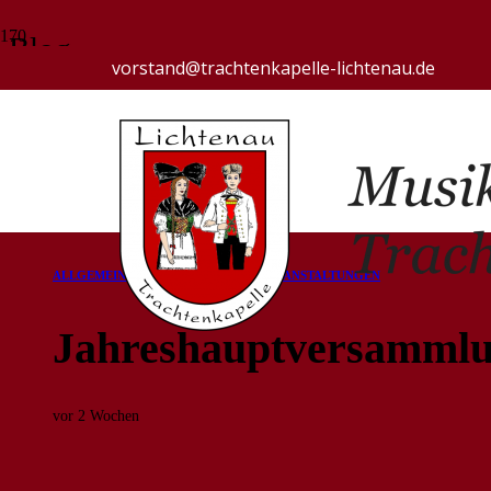
Blog
vorstand@trachtenkapelle-lichtenau.de
Start
Allgemein
Jahreshauptversammlung
ALLGEMEIN
AUFTRITTE
BERICHTE
VERANSTALTUNGEN
Jahreshauptversamml
vor 2 Wochen