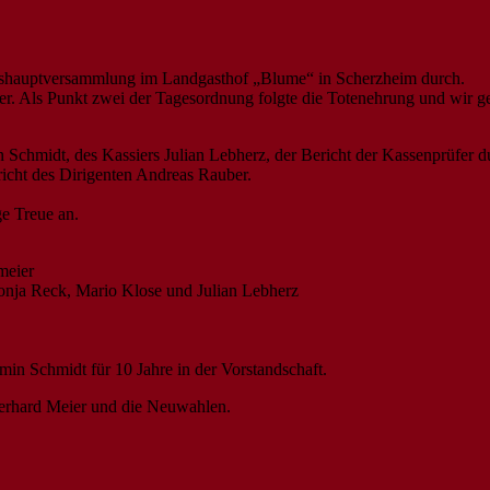
reshauptversammlung im Landgasthof „Blume“ in Scherzheim durch.
der. Als Punkt zwei der Tagesordnung folgte die Totenehrung und wir g
n Schmidt, des Kassiers Julian Lebherz, der Bericht der Kassenprüfer d
cht des Dirigenten Andreas Rauber.
e Treue an.
meier
Ronja Reck, Mario Klose und Julian Lebherz
in Schmidt für 10 Jahre in der Vorstandschaft.
Gerhard Meier und die Neuwahlen.