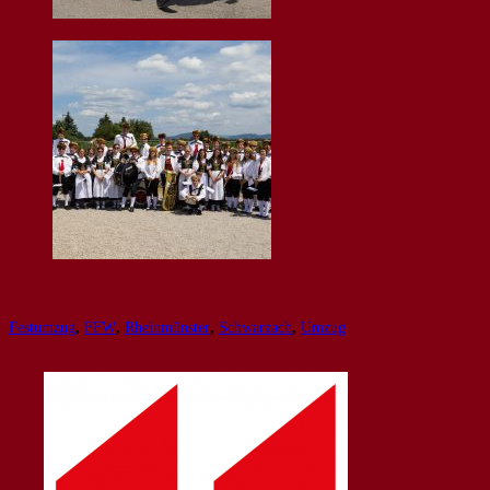
Festumzug
,
FFW
,
Rheinmünster
,
Schwarzach
,
Umzug