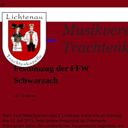
Blog
Start
Auftritte
Festumzug der FFW Schwarzach
AUFTRITTE
Festumzug der FFW
Schwarzach
vor 10 Jahren
Nach zwei Marschproben durch Lichtenau waren wir am Sonntag,
den 12. Juli 2015, beim großen Festumzug der Feuerwehr
Schwarzach dabei. Bei sommerlichen Temperaturen begleiteten wir